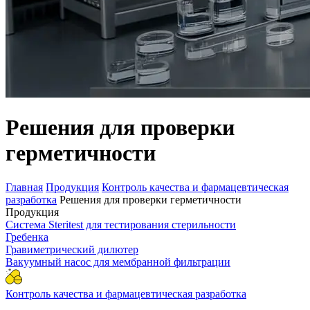
Решения для проверки
герметичности
Главная
Продукция
Контроль качества и фармацевтическая
разработка
Решения для проверки герметичности
Продукция
Система Steritest для тестирования стерильности
Гребенка
Гравиметрический дилютер
Вакуумный насос для мембранной фильтрации
Контроль качества и фармацевтическая разработка