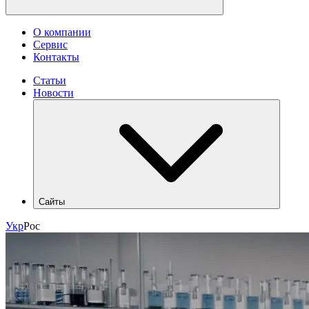
О компании
Сервис
Контакты
Статьи
Новости
Сайты
hlr.ua
Укр
Рос
industry.hlr.ua
shop.hlr.ua
kvp.hlr.ua
ecomonitoring.hlr.ua
apk.hlr.ua