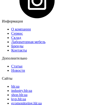
Информация
О компании
Сервис
Склад
Лабораторная мебель
Бренды
Контакты
Дополнительно
Статьи
Новости
Сайты
hlr.ua
industry.hlr.ua
shop.hlr.ua
kvp.hlr.ua
ecomonitoring.hlr.ua