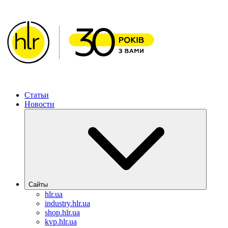
ХИМЛАБОРРЕАКТИВ – Решения для фармацевтической отра
Статьи
Новости
Сайты
hlr.ua
industry.hlr.ua
shop.hlr.ua
kvp.hlr.ua