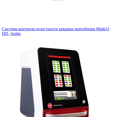
Тестеры жесткости и геометрических параметров таблеток и
капсул
Тестер точки разрыва ампул
Система контроля целостности крышки контейнера Multi-Q
Хроматография
HD, Sepha
Расходные материалы для хроматографии
Тонкослойная хроматография
Жидкостная хроматография
Газовая хроматография