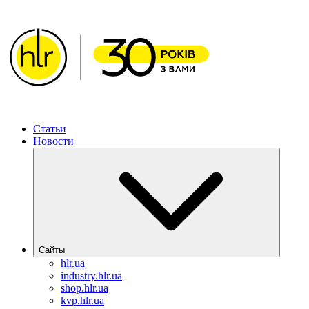
ХИМЛАБОРРЕАКТИВ – Решения для фармацевтическ
Статьи
Новости
Сайты
hlr.ua
industry.hlr.ua
shop.hlr.ua
kvp.hlr.ua