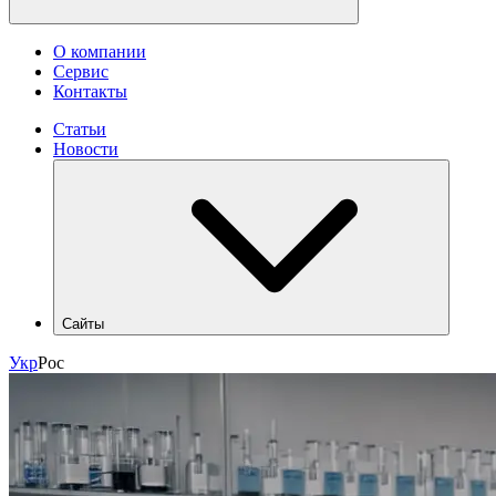
О компании
Сервис
Контакты
Статьи
Новости
Сайты
hlr.ua
Укр
Рос
industry.hlr.ua
shop.hlr.ua
kvp.hlr.ua
ecomonitoring.hlr.ua
apk.hlr.ua