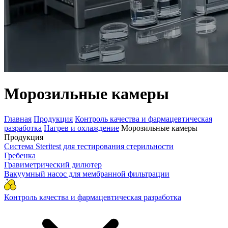
Морозильные камеры
Главная
Продукция
Контроль качества и фармацевтическая
разработка
Нагрев и охлаждение
Морозильные камеры
Продукция
Система Steritest для тестирования стерильности
Гребенка
Гравиметрический дилютер
Вакуумный насос для мембранной фильтрации
Контроль качества и фармацевтическая разработка