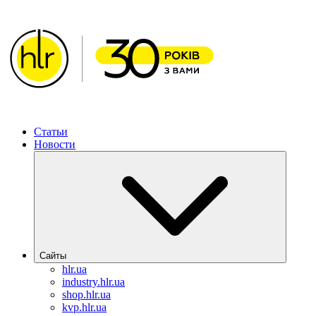
Статьи
Новости
Сайты
hlr.ua
industry.hlr.ua
shop.hlr.ua
kvp.hlr.ua