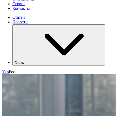
Сервис
Контакты
Статьи
Новости
Сайты
hlr.ua
Укр
Рос
industry.hlr.ua
shop.hlr.ua
kvp.hlr.ua
ecomonitoring.hlr.ua
apk.hlr.ua