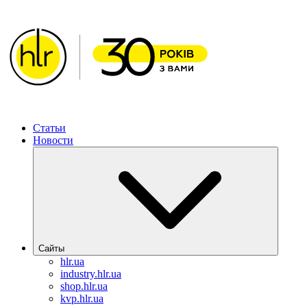
ХИМЛАБОРРЕАКТИВ – Решения для фармацевтической от
Статьи
Новости
Сайты
hlr.ua
industry.hlr.ua
shop.hlr.ua
kvp.hlr.ua