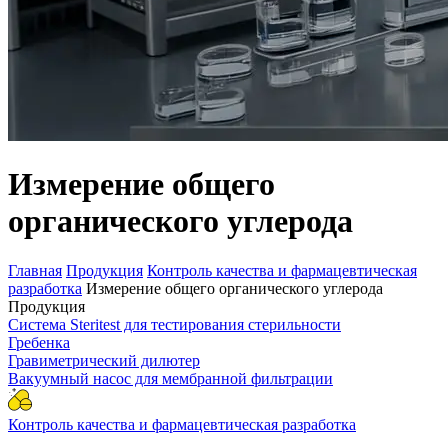
Измерение общего
органического углерода
Главная
Продукция
Контроль качества и фармацевтическая
разработка
Измерение общего органического углерода
Продукция
Система Steritest для тестирования стерильности
Гребенка
Гравиметрический дилютер
Вакуумный насос для мембранной фильтрации
Контроль качества и фармацевтическая разработка