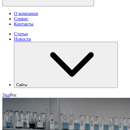
О компании
Сервис
Контакты
Статьи
Новости
Сайты
hlr.ua
Укр
Рос
industry.hlr.ua
shop.hlr.ua
kvp.hlr.ua
ecomonitoring.hlr.ua
apk.hlr.ua