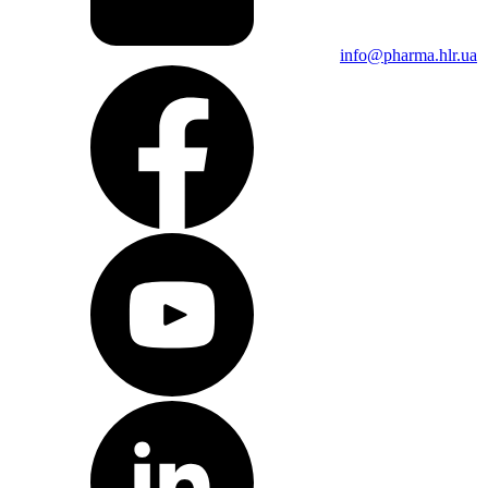
Тестеры жесткости и геометрических параметров таблеток и
капсул
Тестер точки разрыва ампул
info@pharma.hlr.ua
Хроматография
Расходные материалы для хроматографии
Тонкослойная хроматография
Жидкостная хроматография
Газовая хроматография