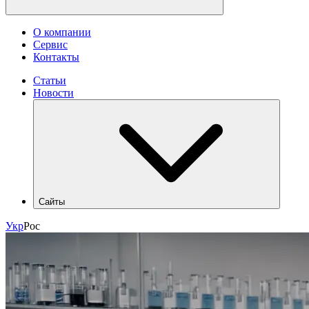
О компании
Сервис
Контакты
Статьи
Новости
Сайты
hlr.ua
Укр
Рос
industry.hlr.ua
shop.hlr.ua
kvp.hlr.ua
ecomonitoring.hlr.ua
apk.hlr.ua