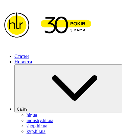
ХИМЛАБОРРЕАКТИВ – Решения для фармацевтической 
Статьи
Новости
Сайты
hlr.ua
industry.hlr.ua
shop.hlr.ua
kvp.hlr.ua