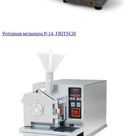
Тестеры жесткости и геометрических параметров таблеток и
капсул
Тестер точки разрыва ампул
Роторная мельница P-14, FRITSCH
Хроматография
Расходные материалы для хроматографии
Тонкослойная хроматография
Жидкостная хроматография
Газовая хроматография