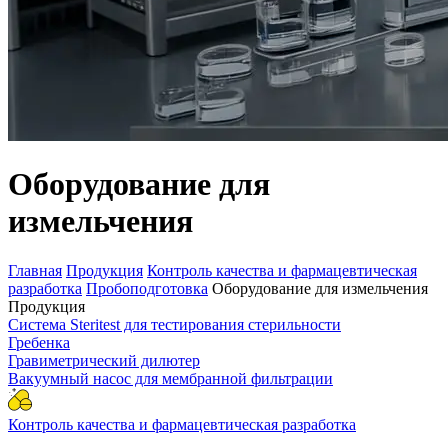
Оборудование для
измельчения
Главная
Продукция
Контроль качества и фармацевтическая
разработка
Пробоподготовка
Оборудование для измельчения
Продукция
Система Steritest для тестирования стерильности
Гребенка
Гравиметрический дилютер
Вакуумный насос для мембранной фильтрации
Контроль качества и фармацевтическая разработка