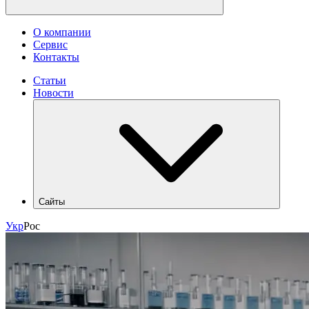
О компании
Сервис
Контакты
Статьи
Новости
Сайты
hlr.ua
Укр
Рос
industry.hlr.ua
shop.hlr.ua
kvp.hlr.ua
ecomonitoring.hlr.ua
apk.hlr.ua