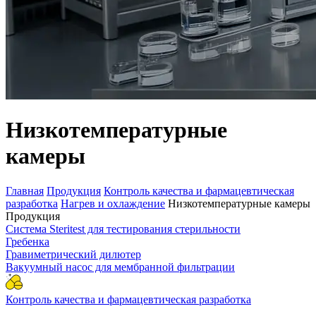
Низкотемпературные
камеры
Главная
Продукция
Контроль качества и фармацевтическая
разработка
Нагрев и охлаждение
Низкотемпературные камеры
Продукция
Система Steritest для тестирования стерильности
Гребенка
Гравиметрический дилютер
Вакуумный насос для мембранной фильтрации
Контроль качества и фармацевтическая разработка