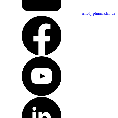
Тестеры жесткости и геометрических параметров таблеток и
капсул
Тестер точки разрыва ампул
info@pharma.hlr.ua
Хроматография
Расходные материалы для хроматографии
Тонкослойная хроматография
Жидкостная хроматография
Газовая хроматография