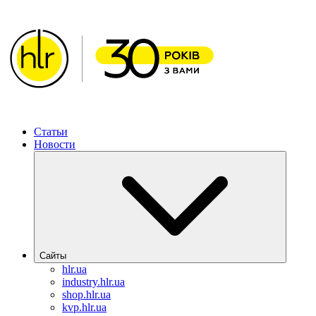
ХИМЛАБОРРЕАКТИВ – Решения для фармацевтической 
Статьи
Новости
Сайты
hlr.ua
industry.hlr.ua
shop.hlr.ua
kvp.hlr.ua