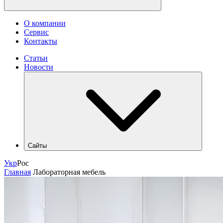
О компании
Сервис
Контакты
Статьи
Новости
Сайты
hlr.ua
Укр
Рос
industry.hlr.ua
Главная
Лабораторная мебель
shop.hlr.ua
kvp.hlr.ua
ecomonitoring.hlr.ua
apk.hlr.ua