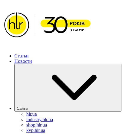
ИМЛАБОРРЕАКТИВ – Решения для фармацевтической отрасл
Статьи
Новости
Сайты
hlr.ua
industry.hlr.ua
shop.hlr.ua
kvp.hlr.ua