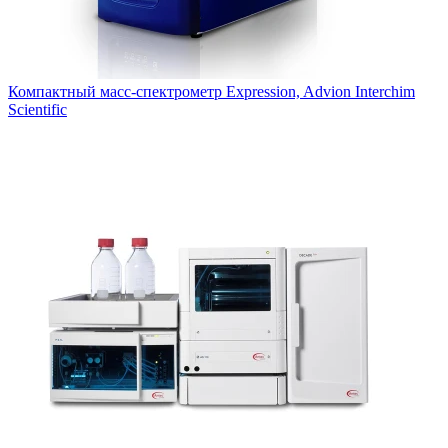
Тестер точки разрыва ампул
Хроматография
Компактный масс-спектрометр Expression, Advion Interchim
Расходные материалы для хроматографии
Scientific
Тонкослойная хроматография
Жидкостная хроматография
Газовая хроматография