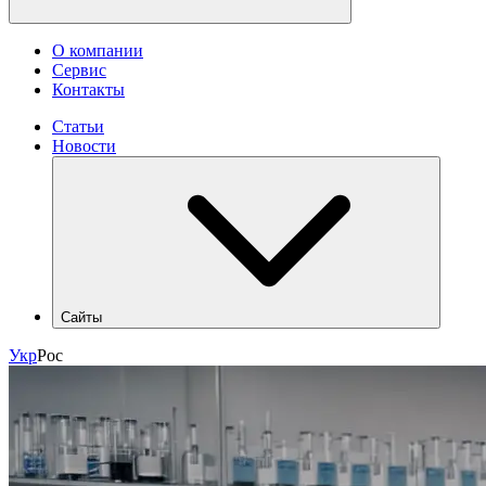
О компании
Сервис
Контакты
Статьи
Новости
Сайты
hlr.ua
Укр
Рос
industry.hlr.ua
shop.hlr.ua
kvp.hlr.ua
ecomonitoring.hlr.ua
apk.hlr.ua