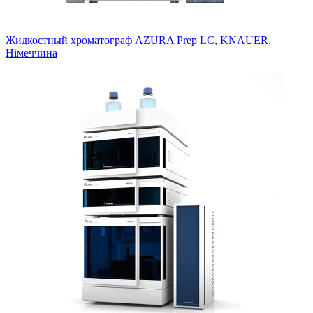
Жидкостный хроматограф AZURA Prep LC, KNAUER,
Німеччина