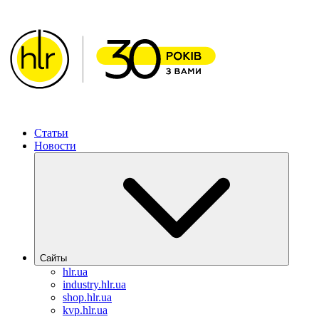
ХИМЛАБОРРЕАКТИВ – Решения для фармацевтической
Статьи
Новости
Сайты
hlr.ua
industry.hlr.ua
shop.hlr.ua
kvp.hlr.ua