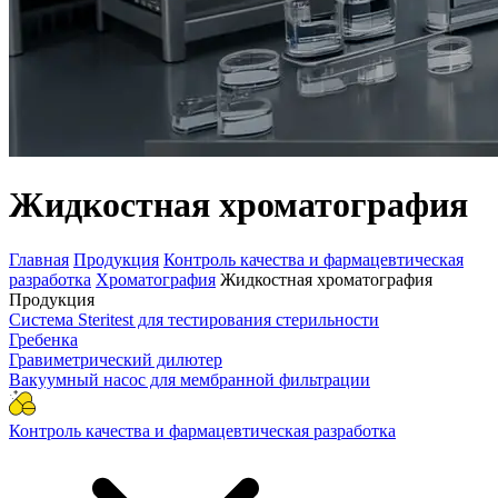
Жидкостная хроматография
Главная
Продукция
Контроль качества и фармацевтическая
разработка
Хроматография
Жидкостная хроматография
Продукция
Система Steritest для тестирования стерильности
Гребенка
Гравиметрический дилютер
Вакуумный насос для мембранной фильтрации
Контроль качества и фармацевтическая разработка