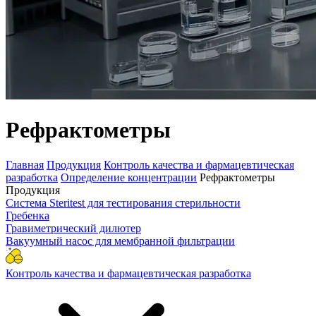
Рефрактометры
Главная
Продукция
Контроль качества и фармацевтическая
разработка
Определение концентрации
Рефрактометры
Продукция
Система Steritest для тестирования стерильности
Гребенка
Гравиметрический дилютер
Вакуумный насос для мембранной фильтрации
Контроль качества и фармацевтическая разработка