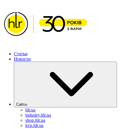
ХИМЛАБОРРЕАКТИВ – Решения для фармацевтическо
Статьи
Новости
Сайты
hlr.ua
industry.hlr.ua
shop.hlr.ua
kvp.hlr.ua