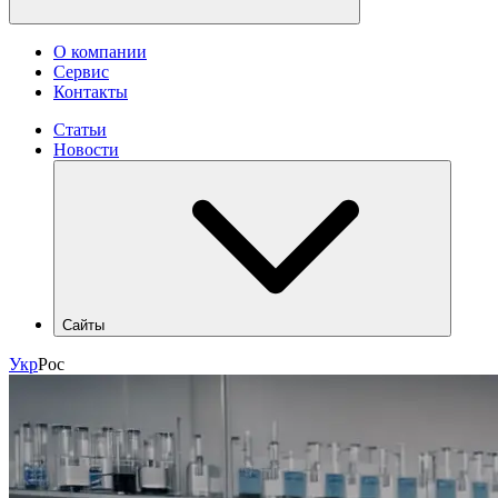
О компании
Сервис
Контакты
Статьи
Новости
Сайты
hlr.ua
Укр
Рос
industry.hlr.ua
shop.hlr.ua
kvp.hlr.ua
ecomonitoring.hlr.ua
apk.hlr.ua