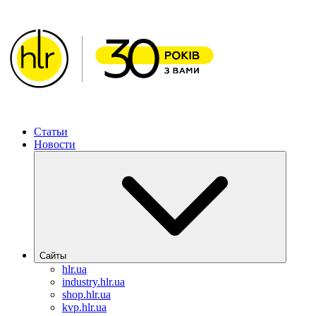
ХИМЛАБОРРЕАКТИВ – Решения для фармацевтическ
Статьи
Новости
Сайты
hlr.ua
industry.hlr.ua
shop.hlr.ua
kvp.hlr.ua