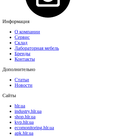
Информация
О компании
Сервис
Склад
Лабораторная мебель
Бренды
Контакты
Дополнительно
Статьи
Новости
Сайты
hlr.ua
industry.hlr.ua
shop.hlr.ua
kvp.hlr.ua
ecomonitoring.hlr.ua
apk.hlr.ua