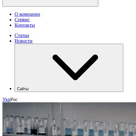
О компании
Сервис
Контакты
Статьи
Новости
Сайты
hlr.ua
Укр
Рос
industry.hlr.ua
shop.hlr.ua
kvp.hlr.ua
ecomonitoring.hlr.ua
apk.hlr.ua