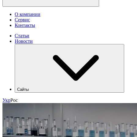
О компании
Сервис
Контакты
Статьи
Новости
Сайты
hlr.ua
Укр
Рос
industry.hlr.ua
shop.hlr.ua
kvp.hlr.ua
ecomonitoring.hlr.ua
apk.hlr.ua