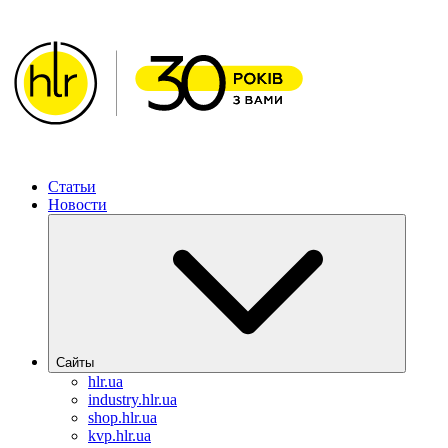
ИМЛАБОРРЕАКТИВ – Решения для фармацевтической отрасл
Статьи
Новости
Сайты
hlr.ua
industry.hlr.ua
shop.hlr.ua
kvp.hlr.ua