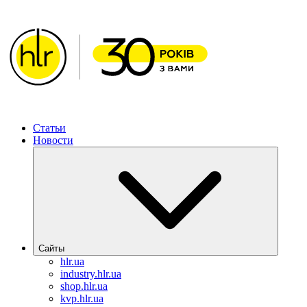
ХИМЛАБОРРЕАКТИВ – Решения для фармацевтическо
Статьи
Новости
Сайты
hlr.ua
industry.hlr.ua
shop.hlr.ua
kvp.hlr.ua