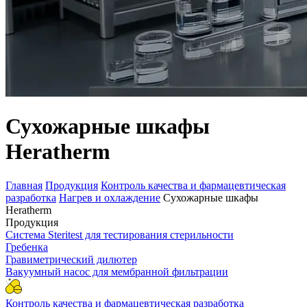
Сухожарные шкафы
Heratherm
Главная
Продукция
Контроль качества и фармацевтическая
разработка
Нагрев и охлаждение
Сухожарные шкафы
Heratherm
Продукция
Система Steritest для тестирования стерильности
Гребенка
Гравиметрический дилютер
Вакуумный насос для мембранной фильтрации
Контроль качества и фармацевтическая разработка