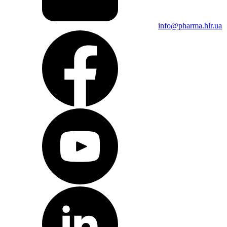
Тестеры стираемости
Тестеры жесткости и геометрических параметров таблеток и
капсул
info@pharma.hlr.ua
Тестер точки разрыва ампул
Хроматография
Расходные материалы для хроматографии
Тонкослойная хроматография
Жидкостная хроматография
Газовая хроматография