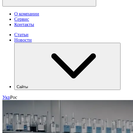
О компании
Сервис
Контакты
Статьи
Новости
Сайты
hlr.ua
Укр
Рос
industry.hlr.ua
shop.hlr.ua
kvp.hlr.ua
ecomonitoring.hlr.ua
apk.hlr.ua