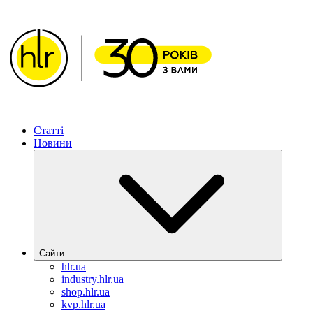
Статті
Новини
Сайти
hlr.ua
industry.hlr.ua
shop.hlr.ua
kvp.hlr.ua