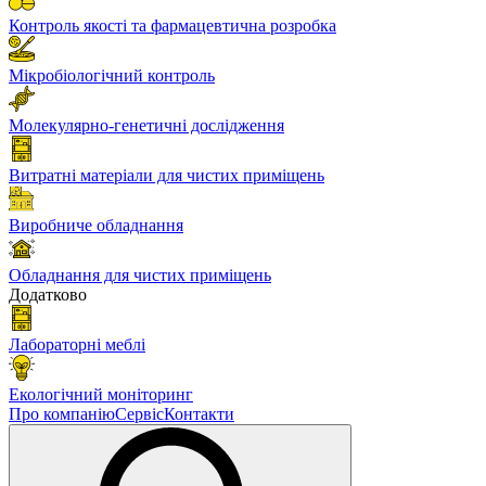
Контроль якості та фармацевтична розробка
Мікробіологічний контроль
Молекулярно-генетичні дослідження
Витратні матеріали для чистих приміщень
Виробниче обладнання
Обладнання для чистих приміщень
Додатково
Лабораторні меблі
Екологічний моніторинг
Про компанію
Сервіс
Контакти