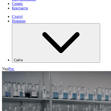
Сервіс
Контакти
Статті
Новини
Сайти
hlr.ua
Укр
Рос
industry.hlr.ua
shop.hlr.ua
kvp.hlr.ua
ecomonitoring.hlr.ua
apk.hlr.ua