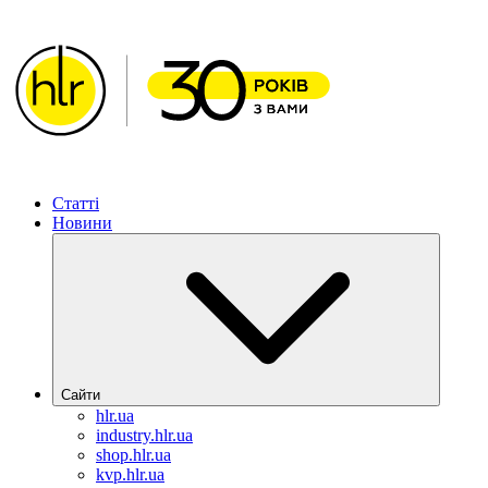
ХІМЛАБОРРЕАКТИВ – Рішення для фармацевтичної галузі
Статті
Новини
Сайти
hlr.ua
industry.hlr.ua
shop.hlr.ua
kvp.hlr.ua