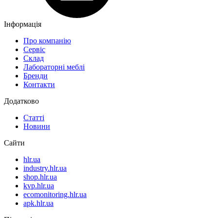
Інформація
Про компанію
Сервіс
Склад
Лабораторні меблі
Бренди
Контакти
Додатково
Статті
Новини
Сайти
hlr.ua
industry.hlr.ua
shop.hlr.ua
kvp.hlr.ua
ecomonitoring.hlr.ua
apk.hlr.ua