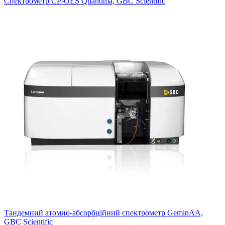
Спектрометр CP-OES Quantima, GBC Scientific
Хроматографія
Витратні матеріали для хроматографії
Тонкошарова хроматографія
Рідинна хроматографія
Газова хроматографія
Тандемний атомно-абсорбційний спектрометр GeminAA,
GBC Scientific