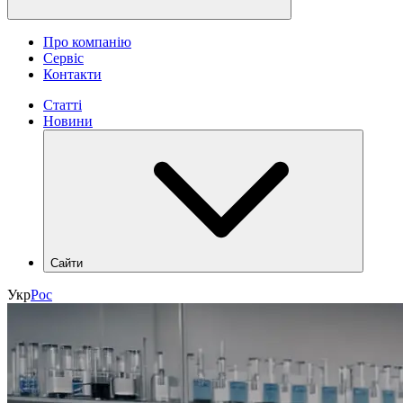
Про компанію
Сервіс
Контакти
Статті
Новини
Сайти
hlr.ua
Укр
Рос
industry.hlr.ua
shop.hlr.ua
kvp.hlr.ua
ecomonitoring.hlr.ua
apk.hlr.ua