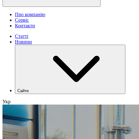
Про компанію
Сервіс
Контакти
Статті
Новини
Сайти
hlr.ua
Укр
industry.hlr.ua
shop.hlr.ua
kvp.hlr.ua
ecomonitoring.hlr.ua
apk.hlr.ua