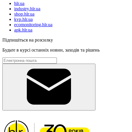
hlr.ua
industry.hlr.ua
shop.hlr.ua
kvp.hlr.ua
ecomonitoring.hlr.ua
apk.hlr.ua
Підпишіться на розсилку
Будьте в курсі останніх новин, заходів та рішень