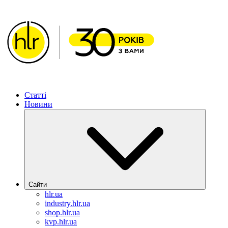
ХІМЛАБОРРЕАКТИВ – Рішення для фармацевтичної галуз
Статті
Новини
Сайти
hlr.ua
industry.hlr.ua
shop.hlr.ua
kvp.hlr.ua