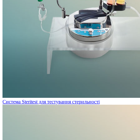
Система Steritest для тестування стерильності