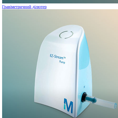
Гравіметричний ділютер