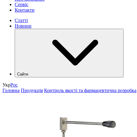
Сервіс
Контакти
Статті
Новини
Сайти
hlr.ua
Укр
Рос
industry.hlr.ua
Головна
Продукція
Контроль якості та фармацевтична розробка
shop.hlr.ua
kvp.hlr.ua
ecomonitoring.hlr.ua
apk.hlr.ua