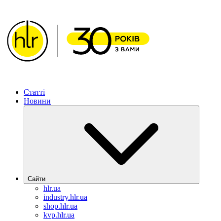
Статті
Новини
Сайти
hlr.ua
industry.hlr.ua
shop.hlr.ua
kvp.hlr.ua