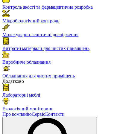
Контроль якості та фармацевтична розробка
Мікробіологічний контроль
Молекулярно-генетичні дослідження
Витратні матеріали для чистих приміщень
Виробниче обладнання
Обладнання для чистих приміщень
Додатково
Лабораторні меблі
Екологічний моніторинг
Про компанію
Сервіс
Контакти