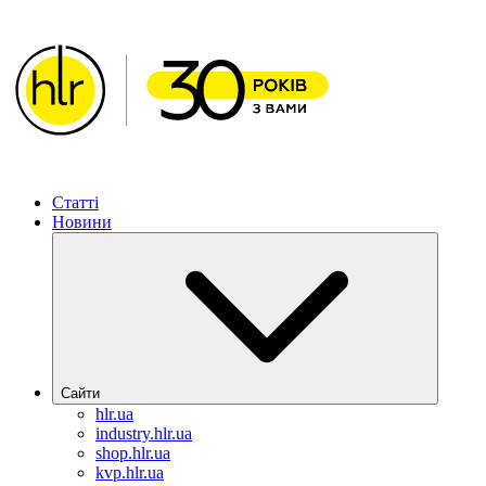
ХІМЛАБОРРЕАКТИВ – Рішення для фармацевтичної га
Статті
Новини
Сайти
hlr.ua
industry.hlr.ua
shop.hlr.ua
kvp.hlr.ua