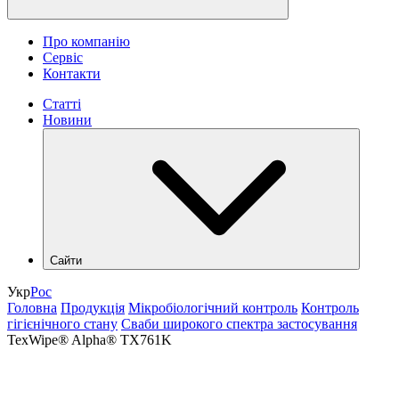
Про компанію
Сервіс
Контакти
Статті
Новини
Сайти
hlr.ua
Укр
Рос
industry.hlr.ua
Головна
Продукція
Мікробіологічний контроль
Контроль
shop.hlr.ua
гігієнічного стану
Сваби широкого спектра застосування
kvp.hlr.ua
TexWipe® Alpha® TX761K
ecomonitoring.hlr.ua
apk.hlr.ua