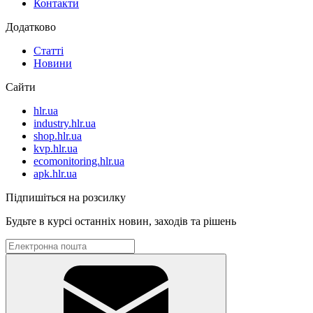
Контакти
Додатково
Статті
Новини
Сайти
hlr.ua
industry.hlr.ua
shop.hlr.ua
kvp.hlr.ua
ecomonitoring.hlr.ua
apk.hlr.ua
Підпишіться на розсилку
Будьте в курсі останніх новин, заходів та рішень