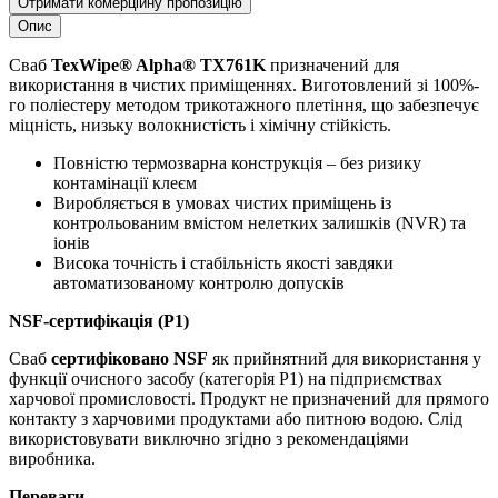
Отримати комерційну пропозицію
Опис
Сваб
TexWipe® Alpha® TX761
K
призначений для
використання в чистих приміщеннях. Виготовлений зі 100%-
го поліестеру методом трикотажного плетіння, що забезпечує
міцність, низьку волокнистість і хімічну стійкість.
Повністю термозварна конструкція – без ризику
контамінації клеєм
Виробляється в умовах чистих приміщень із
контрольованим вмістом нелетких залишків (NVR) та
іонів
Висока точність і стабільність якості завдяки
автоматизованому контролю допусків
NSF-сертифікація (P1)
Сваб
сертифіковано NSF
як прийнятний для використання у
функції очисного засобу (категорія P1) на підприємствах
харчової промисловості. Продукт не призначений для прямого
контакту з харчовими продуктами або питною водою. Слід
використовувати виключно згідно з рекомендаціями
виробника.
Переваги