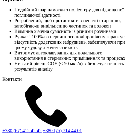
Подвійний шар намотки з поліестеру для підвищеної
поглинаючої здатності
Розроблений, щоб протистояти зачепам і стиранню,
запобігаючи вивільненню частинок та волокон
Відмінна хімічна сумісність із різними розчинами
Ручка зі 100%-го первинного поліпропілену гарантує
відсутність додаткових забруднень, забезпечуючи при
цьому чудову хімічну стійкість
Витримує автоклавування для подальшого
використання в стерильних приміщеннях та процесах
Низький рівень СОУ (< 50 мкг/л) забезпечує точність
результатів аналізу
Контакти
+380 (67) 412 42 42
+380 (75) 714 44 01