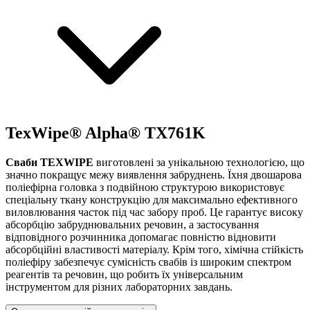
TexWipe® Alpha® TX761K
Сваби TEXWIPE
виготовлені за унікальною технологією, що
значно покращує межу виявлення забруднень. Їхня двошарова
поліефірна головка з подвійною структурою використовує
спеціальну ткану конструкцію для максимально ефективного
виловлювання часток під час забору проб. Це гарантує високу
абсорбцію забруднювальних речовин, а застосування
відповідного розчинника допомагає повністю відновити
абсорбційні властивості матеріалу. Крім того, хімічна стійкість
поліефіру забезпечує сумісність свабів із широким спектром
реагентів та речовин, що робить їх універсальним
інструментом для різних лабораторних завдань.