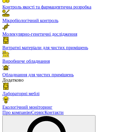
Контроль якості та фармацевтична розробка
Мікробіологічний контроль
Молекулярно-генетичні дослідження
Витратні матеріали для чистих приміщень
Виробниче обладнання
Обладнання для чистих приміщень
Додатково
Лабораторні меблі
Екологічний моніторинг
Про компанію
Сервіс
Контакти