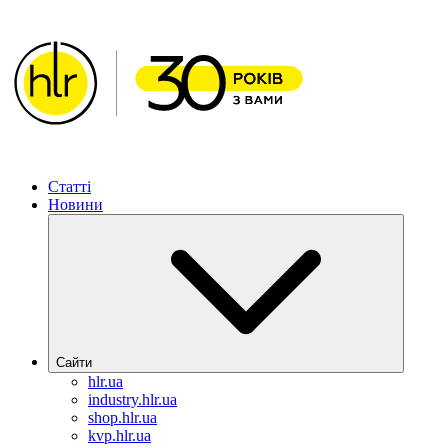
Статті
Новини
Сайти
hlr.ua
industry.hlr.ua
shop.hlr.ua
kvp.hlr.ua