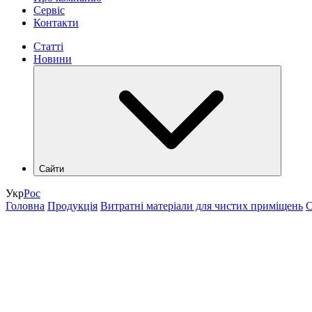
Сервіс
Контакти
Статті
Новини
Сайти
hlr.ua
Укр
Рос
industry.hlr.ua
Головна
Продукція
Витратні матеріали для чистих приміщень
С
shop.hlr.ua
kvp.hlr.ua
ecomonitoring.hlr.ua
apk.hlr.ua