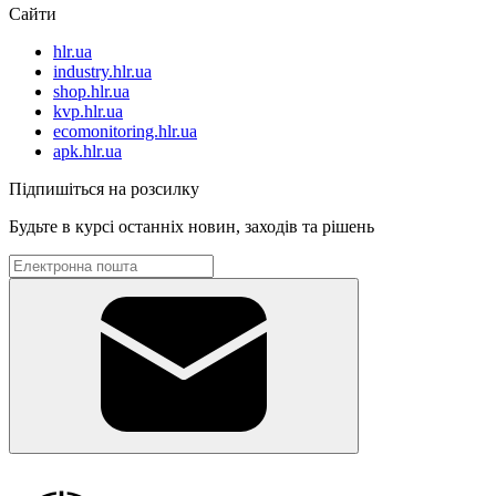
Сайти
hlr.ua
industry.hlr.ua
shop.hlr.ua
kvp.hlr.ua
ecomonitoring.hlr.ua
apk.hlr.ua
Підпишіться на розсилку
Будьте в курсі останніх новин, заходів та рішень