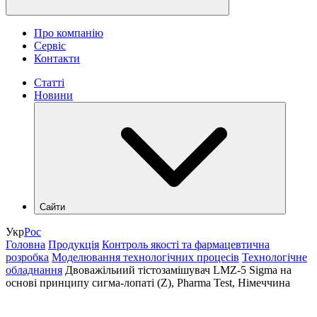
Про компанію
Сервіс
Контакти
Статті
Новини
Сайти
hlr.ua
Укр
Рос
industry.hlr.ua
Головна
Продукція
Контроль якості та фармацевтична
shop.hlr.ua
розробка
Моделювання технологічних процесів
Технологічне
kvp.hlr.ua
обладнання
Двоважільиий тістозамішувач LMZ-5 Sigma на
ecomonitoring.hlr.ua
основі принципу сигма-лопаті (Z), Pharma Test, Німеччина
apk.hlr.ua