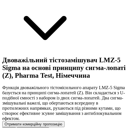
Двоважільиий тістозамішувач LMZ-5
Sigma на основі принципу сигма-лопаті
(Z), Pharma Test, Німеччина
Функція двоважільного тістомісильного апарату LMZ-5 Sigma
базується на принципі сигма-лопатей (Z). Він складається з U-
подібної ємності з набором із двох сигма-лопатей. Два сигма-
змішувальні важелі, що обертаються всередину в
протилежних напрямках, рухаються під різними кутами, що
створює ефективне зсувне замішування з антиблокувальним
ефектом.
Отримати комерційну пропозицію