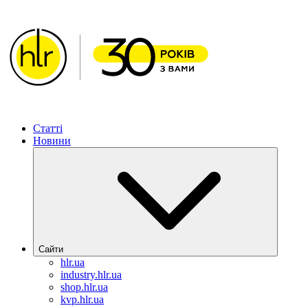
ХІМЛАБОРРЕАКТИВ – Рішення для фармацевтичної га
Статті
Новини
Сайти
hlr.ua
industry.hlr.ua
shop.hlr.ua
kvp.hlr.ua