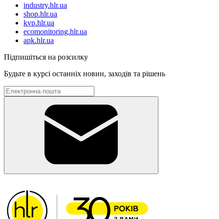
industry.hlr.ua
shop.hlr.ua
kvp.hlr.ua
ecomonitoring.hlr.ua
apk.hlr.ua
Підпишіться на розсилку
Будьте в курсі останніх новин, заходів та рішень