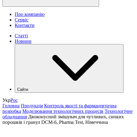
Про компанію
Сервіс
Контакти
Статті
Новини
Сайти
hlr.ua
Укр
Рос
industry.hlr.ua
Головна
Продукція
Контроль якості та фармацевтична
shop.hlr.ua
розробка
Моделювання технологічних процесів
Технологічне
kvp.hlr.ua
обладнання
Двоконусний змішувач для чутливих, сипких
ecomonitoring.hlr.ua
порошків і гранул DCM-6, Pharma Test, Німеччина
apk.hlr.ua