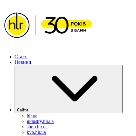
ХІМЛАБОРРЕАКТИВ – Рішення для фармацевтичної га
Статті
Новини
Сайти
hlr.ua
industry.hlr.ua
shop.hlr.ua
kvp.hlr.ua